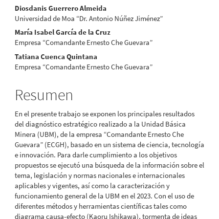
Contenido
Diosdanis Guerrero Almeida
Universidad de Moa “Dr. Antonio Núñez Jiménez”
principal
María Isabel García de la Cruz
del
Empresa “Comandante Ernesto Che Guevara”
Tatiana Cuenca Quintana
artículo
Empresa “Comandante Ernesto Che Guevara”
Resumen
En el presente trabajo se exponen los principales resultados
del diagnóstico estratégico realizado a la Unidad Básica
Minera (UBM), de la empresa “Comandante Ernesto Che
Guevara” (ECGH), basado en un sistema de ciencia, tecnología
e innovación. Para darle cumplimiento a los objetivos
propuestos se ejecutó una búsqueda de la información sobre el
tema, legislación y normas nacionales e internacionales
aplicables y vigentes, así como la caracterización y
funcionamiento general de la UBM en el 2023. Con el uso de
diferentes métodos y herramientas científicas tales como
diagrama causa-efecto (Kaoru Ishikawa), tormenta de ideas