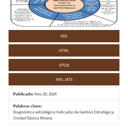
del
artículo
PDF
HTML
EPUB
XML-JATS
Publicado:
Nov 29, 2024
Palabras clave:
Diagnóstico estratégico Indicador de Gestión Estratégica
Unidad Básica Minera