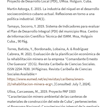
Proyecto de Desarrollo Local (PDI), UMoa. Holguín. Cuba.
Martin Astorga, E. 2015. La industria del níquel en el desarrollo
socioeconómico cubano actual. Reflexiones en torno a una
política industrial. 154(1).
Tamayo, Socorro, Y. 2019. Sistema de Indicadores para evaluar
el Plan de Desarrollo Integral (PDI) del municipio Moa. Centro
de Información Científico Técnica del ISMM. Moa, Holguín
Cuba., 90 Pág.
Torres, Batista, Y., Bordonado, Lobaina, A. & Rodríguez
Cabrera, M. 2021. Evaluación de la planificación económica de
la rehabilitación minera en la empresa “Comandante Ernesto
Che Guevara” (ECG). Revista Caribeña de Ciencias Sociales.
ISSN 2254-7630. 14 Páginas. Revista Caribeña de Ciencias
Sociales Available:<
https://www.eumed.net/es/revistas/caribena/enero-
21/rehabilitacion-minera-ecg
>, [Consulted: July 7, 2024].
Ulloa, Carcaesses, M., 2019. Proyecto PAP 1503
“Caracterización minero ambiental de las canteras de
materiales de construcción del este de Cuba”, pertenecientes
al Programa Nacional: Caracterización integral de la geología