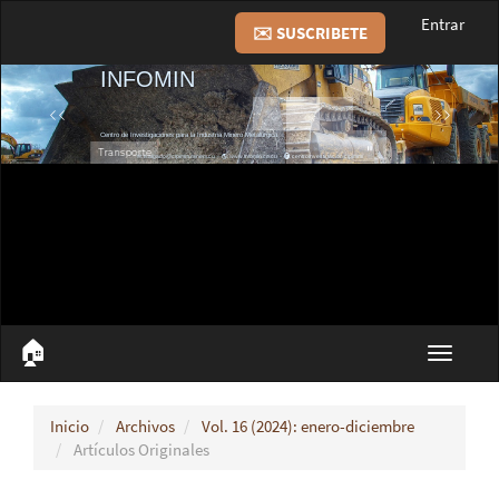
Navegación
Entrar
✉️ SUSCRIBETE
principal
Contenido
principal
Barra
lateral
🏠︎
Toggle
navigat
Inicio
Archivos
Vol. 16 (2024): enero-diciembre
Artículos Originales