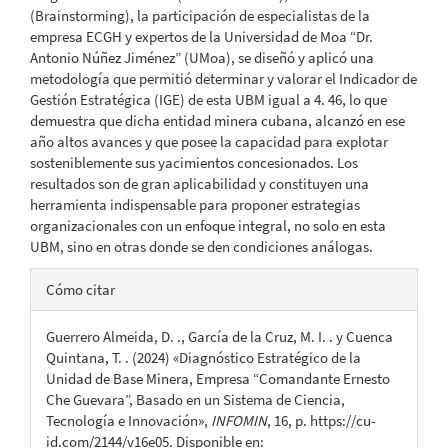
(Brainstorming), la participación de especialistas de la
empresa ECGH y expertos de la Universidad de Moa “Dr.
Antonio Núñez Jiménez” (UMoa), se diseñó y aplicó una
metodología que permitió determinar y valorar el Indicador de
Gestión Estratégica (IGE) de esta UBM igual a 4. 46, lo que
demuestra que dicha entidad minera cubana, alcanzó en ese
año altos avances y que posee la capacidad para explotar
sosteniblemente sus yacimientos concesionados. Los
resultados son de gran aplicabilidad y constituyen una
herramienta indispensable para proponer estrategias
organizacionales con un enfoque integral, no solo en esta
UBM, sino en otras donde se den condiciones análogas.
Detalles
Cómo citar
del
Guerrero Almeida, D. ., García de la Cruz, M. I. . y Cuenca
artículo
Quintana, T. . (2024) «Diagnóstico Estratégico de la
Unidad de Base Minera, Empresa “Comandante Ernesto
Che Guevara”, Basado en un Sistema de Ciencia,
Tecnología e Innovación»,
INFOMIN
, 16, p. https://cu-
id.com/2144/v16e05. Disponible en: